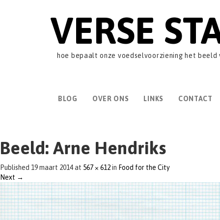
VERSE ST
hoe bepaalt onze voedselvoorziening het beeld
BLOG
OVER ONS
LINKS
CONTACT
Beeld: Arne Hendriks
Published
19 maart 2014
at
567 × 612
in
Food for the City
Next
→