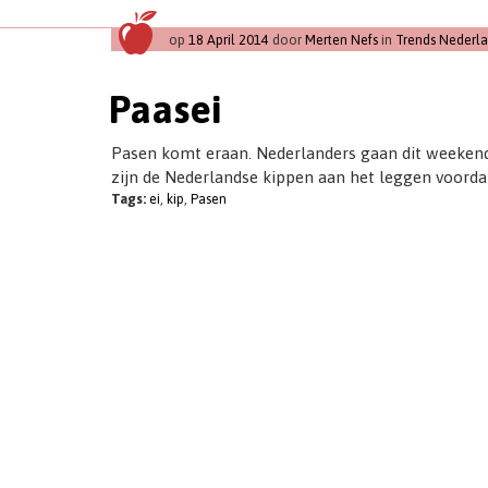
op
18 April 2014
door
Merten Nefs
in
Trends Nederl
Paasei
Pasen komt eraan. Nederlanders gaan dit weekend 
zijn de Nederlandse kippen aan het leggen voordat
Tags:
ei
,
kip
,
Pasen