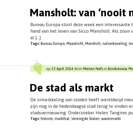
Mansholt: van ‘nooit 
Bureau Europa sloot deze week een interessante t
hand van het leven van Sicco Mansholt. Als zoon v
al […]
Tags:
Bureau Europa
,
Maastricht
,
Mansholt
,
ruilverkaveling
,
te
op
23 April 2014
door
Merten Nefs
in
Bookreview
,
Ma
De stad als markt
De ontwikkeling van steden heeft wereldwijd nieu
zijn nog in de hedendaagse stad terug te vinden
stadsvernieuwing. Onderzoeker Helen Tangires pub
Tags:
historie
,
markthal
,
Verenigde Staten
,
warenmarkt