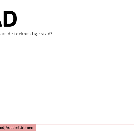
AD
 van de toekomstige stad?
and
,
Voedselstromen