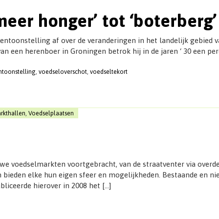
meer honger’ tot ‘boterberg’
entoonstelling af over de veranderingen in het landelijk gebied 
an een herenboer in Groningen betrok hij in de jaren ‘ 30 een pe
ntoonstelling
,
voedseloverschot
,
voedseltekort
rkthallen
,
Voedselplaatsen
we voedselmarkten voortgebracht, van de straatventer via overd
 en bieden elke hun eigen sfeer en mogelijkheden. Bestaande en
liceerde hierover in 2008 het […]