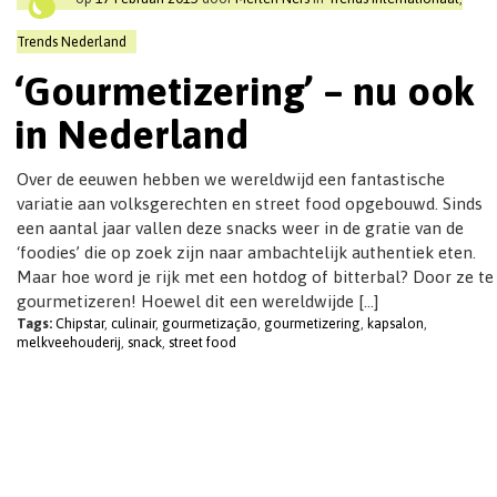
t
i
Trends Nederland
o
‘Gourmetizering’ – nu ook
n
in Nederland
Over de eeuwen hebben we wereldwijd een fantastische
variatie aan volksgerechten en street food opgebouwd. Sinds
een aantal jaar vallen deze snacks weer in de gratie van de
‘foodies’ die op zoek zijn naar ambachtelijk authentiek eten.
Maar hoe word je rijk met een hotdog of bitterbal? Door ze te
gourmetizeren! Hoewel dit een wereldwijde […]
Tags:
Chipstar
,
culinair
,
gourmetização
,
gourmetizering
,
kapsalon
,
melkveehouderij
,
snack
,
street food