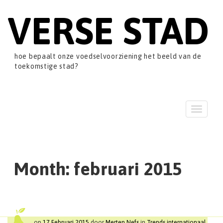
VERSE STAD
hoe bepaalt onze voedselvoorziening het beeld van de
toekomstige stad?
T
o
g
g
l
e
Month:
februari 2015
n
a
v
i
g
a
op
17 Februari 2015
door
Merten Nefs
in
Trends internationaal
,