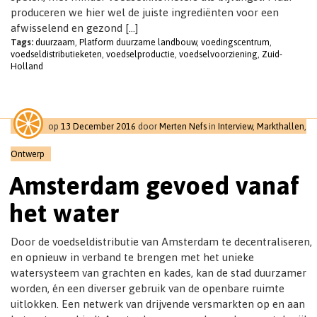
produceren we hier wel de juiste ingrediënten voor een
afwisselend en gezond […]
Tags:
duurzaam
,
Platform duurzame landbouw
,
voedingscentrum
,
voedseldistributieketen
,
voedselproductie
,
voedselvoorziening
,
Zuid-
Holland
op
13 December 2016
door
Merten Nefs
in
Interview
,
Markthallen
,
Ontwerp
Amsterdam gevoed vanaf
het water
Door de voedseldistributie van Amsterdam te decentraliseren,
en opnieuw in verband te brengen met het unieke
watersysteem van grachten en kades, kan de stad duurzamer
worden, én een diverser gebruik van de openbare ruimte
uitlokken. Een netwerk van drijvende versmarkten op en aan