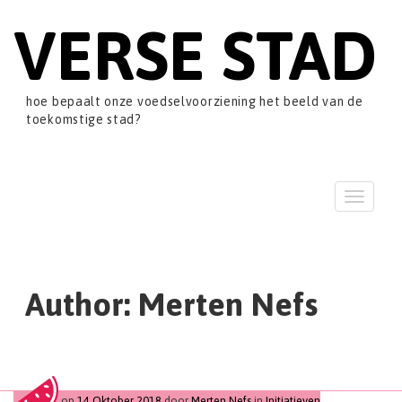
VERSE STAD
hoe bepaalt onze voedselvoorziening het beeld van de
toekomstige stad?
T
o
g
g
l
e
Author:
Merten Nefs
n
a
v
i
g
a
op
14 Oktober 2018
door
Merten Nefs
in
Initiatieven