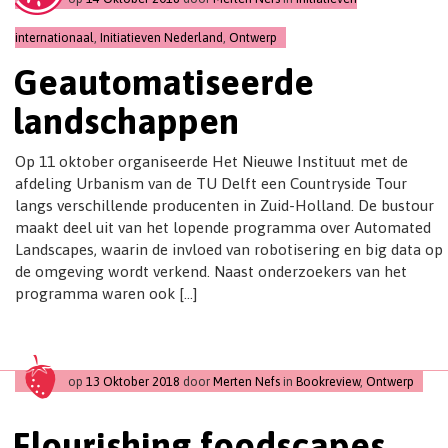
t
i
internationaal
,
Initiatieven Nederland
,
Ontwerp
o
Geautomatiseerde
n
landschappen
Op 11 oktober organiseerde Het Nieuwe Instituut met de
afdeling Urbanism van de TU Delft een Countryside Tour
langs verschillende producenten in Zuid-Holland. De bustour
maakt deel uit van het lopende programma over Automated
Landscapes, waarin de invloed van robotisering en big data op
de omgeving wordt verkend. Naast onderzoekers van het
programma waren ook […]
op
13 Oktober 2018
door
Merten Nefs
in
Bookreview
,
Ontwerp
Flourishing foodscapes