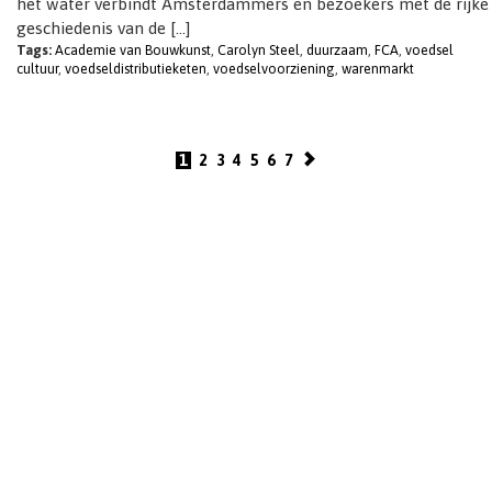
het water verbindt Amsterdammers en bezoekers met de rijke
geschiedenis van de […]
Tags:
Academie van Bouwkunst
,
Carolyn Steel
,
duurzaam
,
FCA
,
voedsel
cultuur
,
voedseldistributieketen
,
voedselvoorziening
,
warenmarkt
1
2
3
4
5
6
7