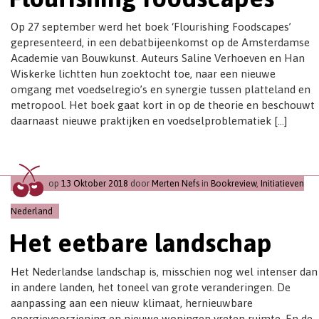
Op 27 september werd het boek ‘Flourishing Foodscapes’
gepresenteerd, in een debatbijeenkomst op de Amsterdamse
Academie van Bouwkunst. Auteurs Saline Verhoeven en Han
Wiskerke lichtten hun zoektocht toe, naar een nieuwe
omgang met voedselregio’s en synergie tussen platteland en
metropool. Het boek gaat kort in op de theorie en beschouwt
daarnaast nieuwe praktijken en voedselproblematiek […]
op
13 Oktober 2018
door
Merten Nefs
in
Bookreview
,
Initiatieven
Nederland
Het eetbare landschap
Het Nederlandse landschap is, misschien nog wel intenser dan
in andere landen, het toneel van grote veranderingen. De
aanpassing aan een nieuw klimaat, hernieuwbare
energievoorziening en nieuwe woningen vreten ruimte. En de