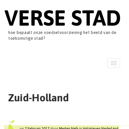
VERSE STAD
hoe bepaalt onze voedselvoorziening het beeld van de
toekomstige stad?
T
o
g
g
l
e
Zuid-Holland
n
a
v
i
g
a
op
7 Februari 2017
door
Merten Nefs
in
Initiatieven Nederland
,