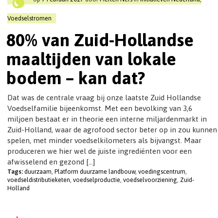
t
i
Voedselstromen
o
80% van Zuid-Hollandse
n
maaltijden van lokale
bodem – kan dat?
Dat was de centrale vraag bij onze laatste Zuid Hollandse
Voedselfamilie bijeenkomst. Met een bevolking van 3,6
miljoen bestaat er in theorie een interne miljardenmarkt in
Zuid-Holland, waar de agrofood sector beter op in zou kunnen
spelen, met minder voedselkilometers als bijvangst. Maar
produceren we hier wel de juiste ingrediënten voor een
afwisselend en gezond […]
Tags:
duurzaam
,
Platform duurzame landbouw
,
voedingscentrum
,
voedseldistributieketen
,
voedselproductie
,
voedselvoorziening
,
Zuid-
Holland