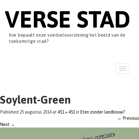
VERSE STAD
hoe bepaalt onze voedselvoorziening het beeld van de
toekomstige stad?
T
o
g
g
l
Soylent-Green
e
n
Published
25 augustus 2014
at
451 × 451
in
Eten zonder landbouw?
a
←
Previous
v
Next
→
i
g
a