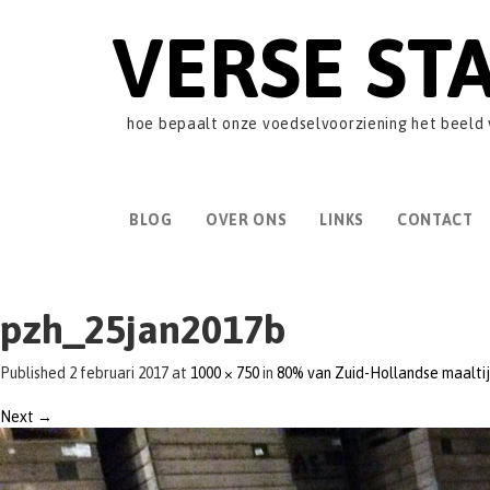
VERSE ST
hoe bepaalt onze voedselvoorziening het beeld
BLOG
OVER ONS
LINKS
CONTACT
pzh_25jan2017b
Published
2 februari 2017
at
1000 × 750
in
80% van Zuid-Hollandse maalti
Next
→