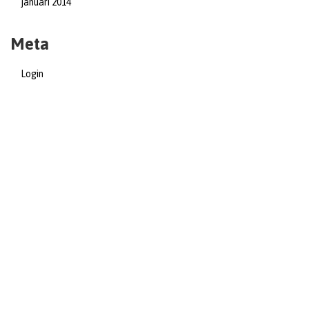
januari 2014
Meta
Login
Post Feed
copyright 2014 Verse Stad