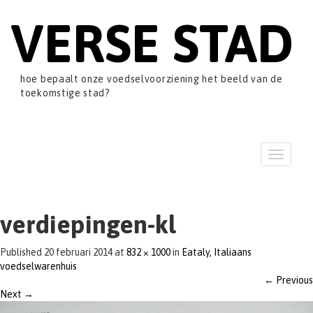
VERSE STAD
hoe bepaalt onze voedselvoorziening het beeld van de
toekomstige stad?
T
o
g
g
l
verdiepingen-kl
e
n
Published
20 februari 2014
at
832 × 1000
in
Eataly, Italiaans
a
voedselwarenhuis
v
←
Previous
i
Next
→
g
a