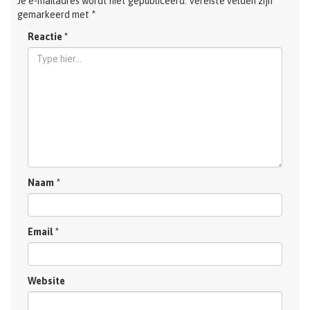
Je e-mailadres wordt niet gepubliceerd.
Vereiste velden zijn
gemarkeerd met
*
Reactie
*
Naam
*
Email
*
Website