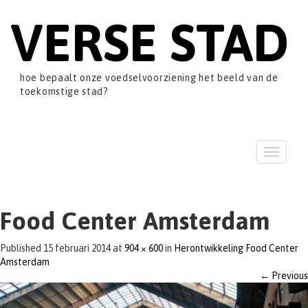
VERSE STAD
hoe bepaalt onze voedselvoorziening het beeld van de
toekomstige stad?
T
o
g
g
l
Food Center Amsterdam
e
n
Published
15 februari 2014
at
904 × 600
in
Herontwikkeling Food Center
a
Amsterdam
v
←
Previous
i
g
a