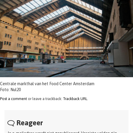
t
i
o
n
Centrale markthal van het Food Center Amsterdam
Foto: Nul20
Post a comment
or leave a trackback:
Trackback URL
.
Reageer