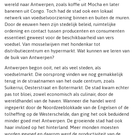
wereld naar Antwerpen, zoals koffie uit Mocha en later
banenen uit Congo. Toch had de stad ook een lokaal
netwerk van voedselvoorziening binnen en buiten de muren.
Door de eeuwen heen zijn stedelijk beleid, ruimtelijke
ordening en contact tussen producenten en consumenten
essentieel geweest voor de beschikbaarheid van vers
voedsel. Van mosselwijven met hondenkar tot
distributiecentrum en hypermarkt. Wat kunnen we leren van
de buik van Antwerpen?
Antwerpen begon ooit, net als veel steden, als
voedselmarkt. Die oorsprong vinden we nog gemakkelijk
terug in de straatnamen van het oude centrum, zoals
Suikerrui, Oesterstraat en Botermarkt. De stad kwam echter
pas tot bloei, zowel economisch als culinair, door de
wereldhandel van de haven. Wanneer die handel werd
ingeperkt door de Noordzeeblokkade van de Engelsen of de
tolheffing op de Westerschelde, dan ging het ook beduidend
minder goed met Antwerpen. De groeiende stad had ook
haar invloed op het hinterland. Meer monden moesten
worden gevoed en daarom werd de productiviteit van de