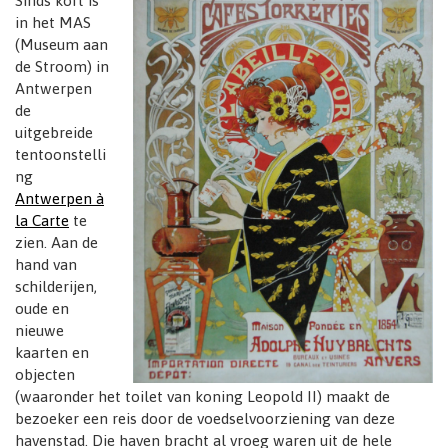
Sinds kort is
t
in het MAS
i
(Museum aan
o
de Stroom) in
n
Antwerpen
de
uitgebreide
tentoonstelli
ng
Antwerpen à
la Carte
te
zien. Aan de
hand van
schilderijen,
oude en
nieuwe
kaarten en
objecten
(waaronder het toilet van koning Leopold II) maakt de
bezoeker een reis door de voedselvoorziening van deze
havenstad. Die haven bracht al vroeg waren uit de hele