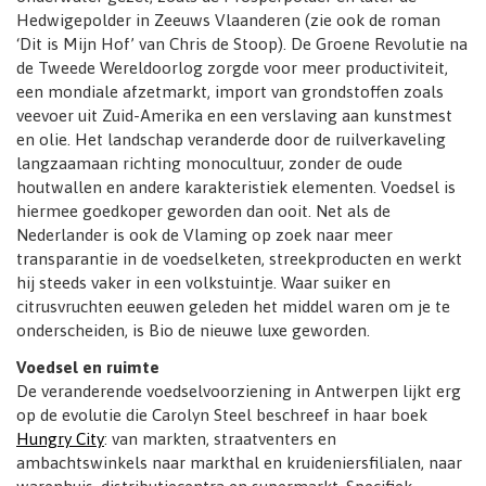
Hedwigepolder in Zeeuws Vlaanderen (zie ook de roman
‘Dit is Mijn Hof’ van Chris de Stoop). De Groene Revolutie na
de Tweede Wereldoorlog zorgde voor meer productiviteit,
een mondiale afzetmarkt, import van grondstoffen zoals
veevoer uit Zuid-Amerika en een verslaving aan kunstmest
en olie. Het landschap veranderde door de ruilverkaveling
langzaamaan richting monocultuur, zonder de oude
houtwallen en andere karakteristiek elementen. Voedsel is
hiermee goedkoper geworden dan ooit. Net als de
Nederlander is ook de Vlaming op zoek naar meer
transparantie in de voedselketen, streekproducten en werkt
hij steeds vaker in een volkstuintje. Waar suiker en
citrusvruchten eeuwen geleden het middel waren om je te
onderscheiden, is Bio de nieuwe luxe geworden.
Voedsel en ruimte
De veranderende voedselvoorziening in Antwerpen lijkt erg
op de evolutie die Carolyn Steel beschreef in haar boek
Hungry City
: van markten, straatventers en
ambachtswinkels naar markthal en kruideniersfilialen, naar