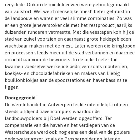
recyclede. Ook in de middeleeuwen werd gebruik gemaakt
van vuilstort. Wel werd menselijke ‘mest’ beter gebruikt in
de landbouw en waren er veel slimme combinaties. Zo was
er een grote jeneverstoker die met het restproduct jaarlijks
duizenden runderen vetmestte. Met die veestapen kon hij de
stad van zuivel voorzien en daarnaast grote heidegebieden
vruchtbaar maken met de mest. Later werden die kringlopen
en processen steeds meer uit de stad verbannen en daarmee
onzichtbaar voor de bewoners. In de industriële stad
kwamen voedselverwerkende bedrijven zoals mouterijen,
koekjes- en chocoladefabrieken en makers van Liebig
bouillonblokjes aan de spoorstations en havenbassins te
liggen.
Doorgegroeid
De wereldhandel in Antwerpen leidde uiteindelijk tot een
steeds uitdijend havencomplex, waardoor de
landbouwpolders bij Doel werden opgeofferd. Ter
compensatie van die haven en het verdiepen van de
Westerschelde werd ook nog eens een deel van de polders
onderwater gezet, zoals de Prosperpolder en later de