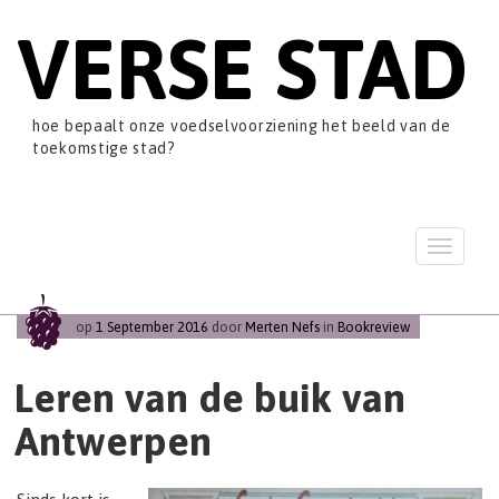
VERSE STAD
hoe bepaalt onze voedselvoorziening het beeld van de
toekomstige stad?
T
o
g
g
op
1 September 2016
door
Merten Nefs
in
Bookreview
l
e
n
Leren van de buik van
a
Antwerpen
v
i
g
a