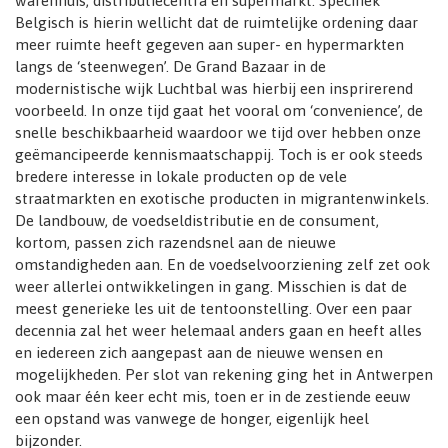
warenhuis, distributiecentra en supermarkt. Specifiek
Belgisch is hierin wellicht dat de ruimtelijke ordening daar
meer ruimte heeft gegeven aan super- en hypermarkten
langs de ‘steenwegen’. De Grand Bazaar in de
modernistische wijk Luchtbal was hierbij een insprirerend
voorbeeld. In onze tijd gaat het vooral om ‘convenience’, de
snelle beschikbaarheid waardoor we tijd over hebben onze
geëmancipeerde kennismaatschappij. Toch is er ook steeds
bredere interesse in lokale producten op de vele
straatmarkten en exotische producten in migrantenwinkels.
De landbouw, de voedseldistributie en de consument,
kortom, passen zich razendsnel aan de nieuwe
omstandigheden aan. En de voedselvoorziening zelf zet ook
weer allerlei ontwikkelingen in gang. Misschien is dat de
meest generieke les uit de tentoonstelling. Over een paar
decennia zal het weer helemaal anders gaan en heeft alles
en iedereen zich aangepast aan de nieuwe wensen en
mogelijkheden. Per slot van rekening ging het in Antwerpen
ook maar één keer echt mis, toen er in de zestiende eeuw
een opstand was vanwege de honger, eigenlijk heel
bijzonder.