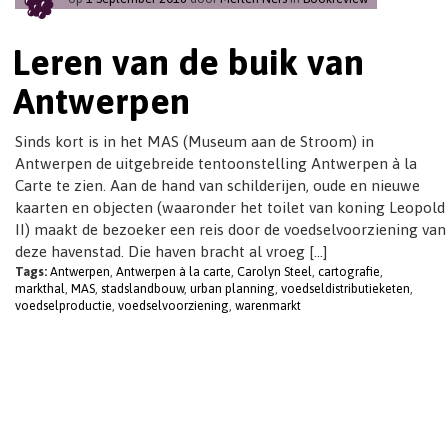
t
i
Leren van de buik van
o
n
Antwerpen
Sinds kort is in het MAS (Museum aan de Stroom) in
Antwerpen de uitgebreide tentoonstelling Antwerpen à la
Carte te zien. Aan de hand van schilderijen, oude en nieuwe
kaarten en objecten (waaronder het toilet van koning Leopold
II) maakt de bezoeker een reis door de voedselvoorziening van
deze havenstad. Die haven bracht al vroeg […]
Tags:
Antwerpen
,
Antwerpen à la carte
,
Carolyn Steel
,
cartografie
,
markthal
,
MAS
,
stadslandbouw
,
urban planning
,
voedseldistributieketen
,
voedselproductie
,
voedselvoorziening
,
warenmarkt