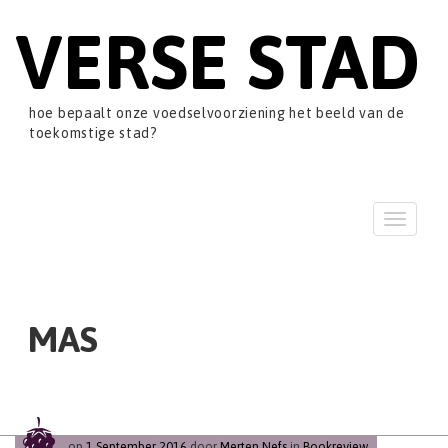
VERSE STAD
hoe bepaalt onze voedselvoorziening het beeld van de
toekomstige stad?
T
o
g
g
l
e
MAS
n
a
v
i
g
a
op
1 September 2016
door
Merten Nefs
in
Bookreview