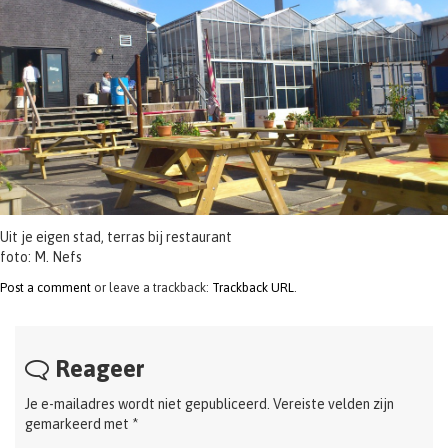
t
i
o
n
Uit je eigen stad, terras bij restaurant
foto: M. Nefs
Post a comment
or leave a trackback:
Trackback URL
.
Reageer
Je e-mailadres wordt niet gepubliceerd.
Vereiste velden zijn
gemarkeerd met
*