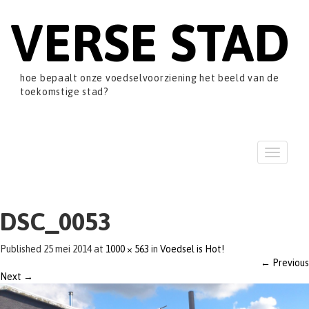
VERSE STAD
hoe bepaalt onze voedselvoorziening het beeld van de
toekomstige stad?
T
o
g
g
l
DSC_0053
e
n
Published
25 mei 2014
at
1000 × 563
in
Voedsel is Hot!
a
←
Previous
v
Next
→
i
g
a