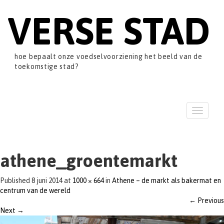
VERSE STAD
hoe bepaalt onze voedselvoorziening het beeld van de
toekomstige stad?
T
o
g
g
l
athene_groentemarkt
e
n
Published
8 juni 2014
at
1000 × 664
in
Athene – de markt als bakermat en
a
centrum van de wereld
v
←
Previous
i
Next
→
g
a