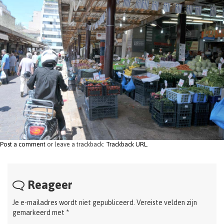
t
i
o
n
Post a comment
or leave a trackback:
Trackback URL
.
Reageer
Je e-mailadres wordt niet gepubliceerd.
Vereiste velden zijn
gemarkeerd met
*