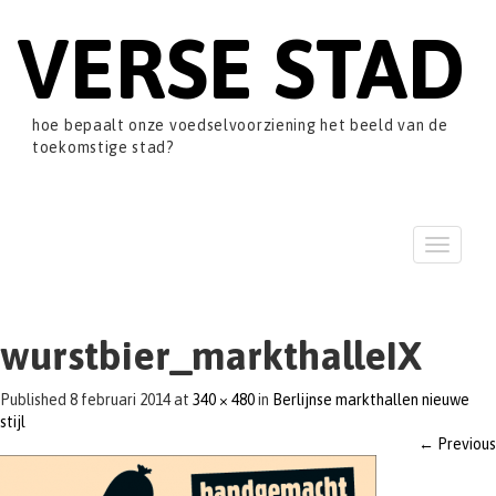
VERSE STAD
hoe bepaalt onze voedselvoorziening het beeld van de
toekomstige stad?
T
o
g
g
l
wurstbier_markthalleIX
e
n
Published
8 februari 2014
at
340 × 480
in
Berlijnse markthallen nieuwe
a
stijl
v
←
Previous
i
g
a