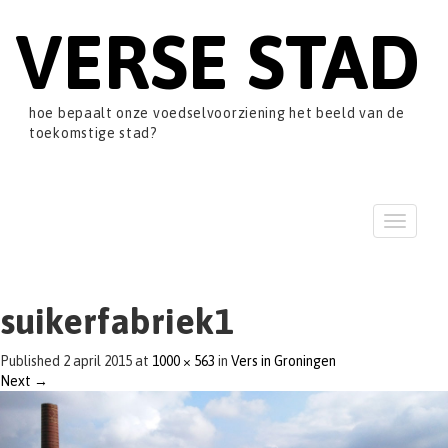
VERSE STAD
hoe bepaalt onze voedselvoorziening het beeld van de
toekomstige stad?
T
o
g
g
l
suikerfabriek1
e
n
Published
2 april 2015
at
1000 × 563
in
Vers in Groningen
a
Next
→
v
i
g
a