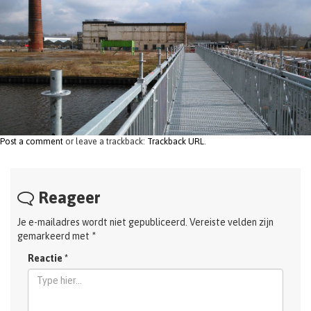
t
i
o
n
Post a comment
or leave a trackback:
Trackback URL
.
Reageer
Je e-mailadres wordt niet gepubliceerd.
Vereiste velden zijn
gemarkeerd met
*
Reactie
*