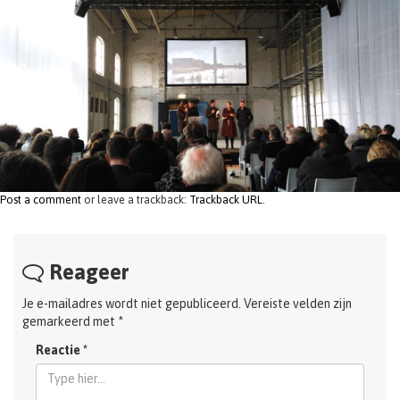
t
i
o
n
Post a comment
or leave a trackback:
Trackback URL
.
Reageer
Je e-mailadres wordt niet gepubliceerd.
Vereiste velden zijn
gemarkeerd met
*
Reactie
*