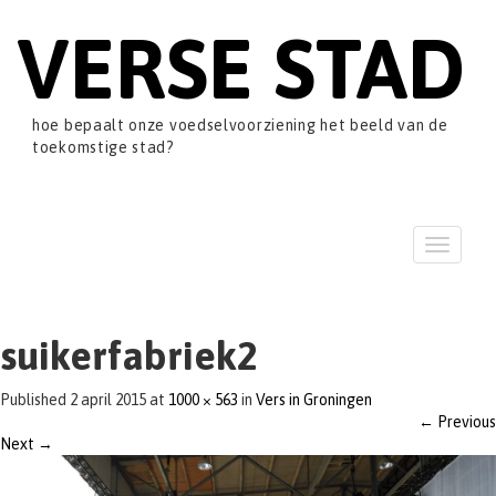
VERSE STAD
hoe bepaalt onze voedselvoorziening het beeld van de
toekomstige stad?
T
o
g
g
l
suikerfabriek2
e
n
Published
2 april 2015
at
1000 × 563
in
Vers in Groningen
a
←
Previous
v
Next
→
i
g
a