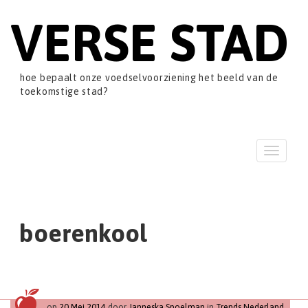
VERSE STAD
hoe bepaalt onze voedselvoorziening het beeld van de
toekomstige stad?
T
o
g
g
l
e
boerenkool
n
a
v
i
g
a
op
20 Mei 2014
door
Janneska Spoelman
in
Trends Nederland