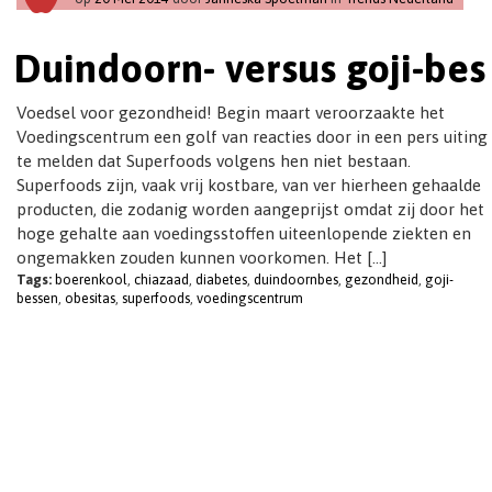
t
i
Duindoorn- versus goji-bes
o
n
Voedsel voor gezondheid! Begin maart veroorzaakte het
Voedingscentrum een golf van reacties door in een pers uiting
te melden dat Superfoods volgens hen niet bestaan.
Superfoods zijn, vaak vrij kostbare, van ver hierheen gehaalde
producten, die zodanig worden aangeprijst omdat zij door het
hoge gehalte aan voedingsstoffen uiteenlopende ziekten en
ongemakken zouden kunnen voorkomen. Het […]
Tags:
boerenkool
,
chiazaad
,
diabetes
,
duindoornbes
,
gezondheid
,
goji-
bessen
,
obesitas
,
superfoods
,
voedingscentrum