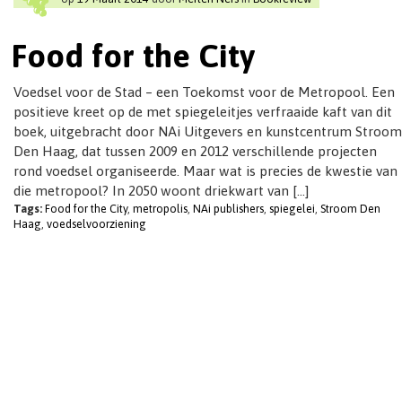
t
i
Food for the City
o
n
Voedsel voor de Stad – een Toekomst voor de Metropool. Een
positieve kreet op de met spiegeleitjes verfraaide kaft van dit
boek, uitgebracht door NAi Uitgevers en kunstcentrum Stroom
Den Haag, dat tussen 2009 en 2012 verschillende projecten
rond voedsel organiseerde. Maar wat is precies de kwestie van
die metropool? In 2050 woont driekwart van […]
Tags:
Food for the City
,
metropolis
,
NAi publishers
,
spiegelei
,
Stroom Den
Haag
,
voedselvoorziening