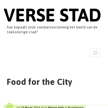
VERSE STAD
hoe bepaalt onze voedselvoorziening het beeld van de
toekomstige stad?
T
o
g
g
l
e
Food for the City
n
a
v
i
g
a
op
19 Maart 2014
door
Merten Nefs
in
Bookreview