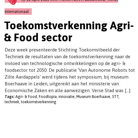
t
i
internationaal
o
Toekomstverkenning Agri-
n
& Food sector
Deze week presenteerde Stichting Toekomstbeeld der
Techniek de resultaten van de toekomstverkenning naar de
invloed van technologische ontwikkelingen op de agri- &
foodsector tot 2050. De publicatie ‘Van Autonome Robots tot
Zilte Aardappels‘ werd tijdens het symposium, bij museum
Boerhaave in Leiden, uitgereikt aan het ministerie van
Economische Zaken en alle aanwezigen. Verse Stad was […]
Tags:
Agri- & Food
,
Foodtopia
,
innovatie
,
Museum Boerhaave
,
STT
,
techniek
,
toekomstverkenning