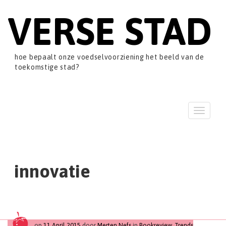
VERSE STAD
hoe bepaalt onze voedselvoorziening het beeld van de
toekomstige stad?
T
o
g
g
l
e
innovatie
n
a
v
i
g
a
op
11 April 2015
door
Merten Nefs
in
Bookreview
,
Trends