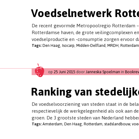
Voedselnetwerk Rott
De recent gevormde Metropoolregio Rotterdam – D
Rotterdamse haven, de grote veilingcomplexen en 
voedselproductie en -consumptie zorgen ervoor da
Tags:
Den Haag
,
Isocarp
,
Midden-Delfland
,
MRDH
,
Rotterdam
op
25 Juni 2015
door
Janneska Spoelman
in
Bookrev
Ranking van stedelijk
De voedselvoorziening van steden staat in de bel
respectievelijk de werkgelegenheid als ook aan d
groen. De 3 grootste steden van Nederland hebben
Tags:
Amsterdam
,
Den Haag
,
Rotterdam
,
stadslandbouw
,
voe