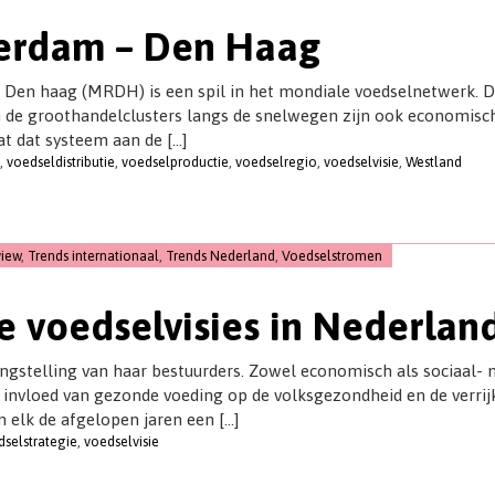
erdam – Den Haag
en haag (MRDH) is een spil in het mondiale voedselnetwerk. De
de groothandelclusters langs de snelwegen zijn ook economisch 
t dat systeem aan de […]
,
voedseldistributie
,
voedselproductie
,
voedselregio
,
voedselvisie
,
Westland
iew
,
Trends internationaal
,
Trends Nederland
,
Voedselstromen
e voedselvisies in Nederlan
angstelling van haar bestuurders. Zowel economisch als sociaal-
e invloed van gezonde voeding op de volksgezondheid en de verri
 elk de afgelopen jaren een […]
dselstrategie
,
voedselvisie