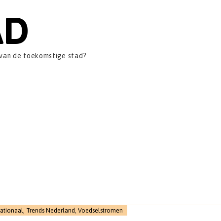
AD
 van de toekomstige stad?
nationaal
,
Trends Nederland
,
Voedselstromen