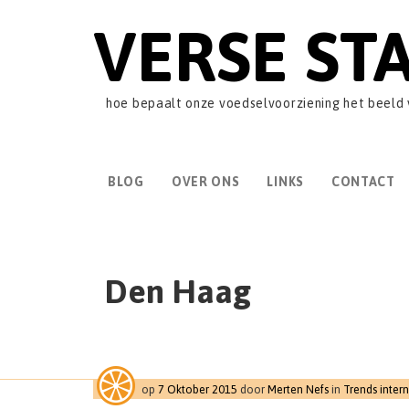
VERSE ST
hoe bepaalt onze voedselvoorziening het beeld
BLOG
OVER ONS
LINKS
CONTACT
Den Haag
op
7 Oktober 2015
door
Merten Nefs
in
Trends inter