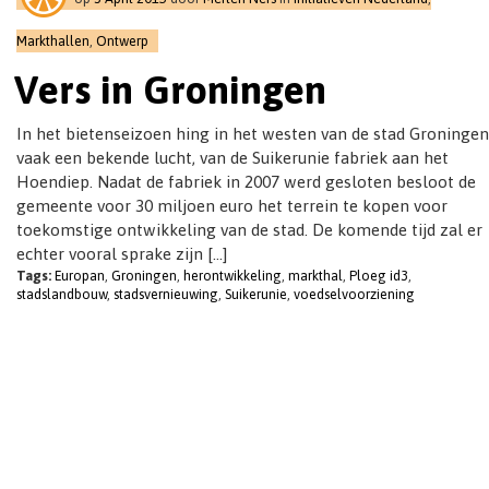
t
i
Markthallen
,
Ontwerp
o
Vers in Groningen
n
In het bietenseizoen hing in het westen van de stad Groningen
vaak een bekende lucht, van de Suikerunie fabriek aan het
Hoendiep. Nadat de fabriek in 2007 werd gesloten besloot de
gemeente voor 30 miljoen euro het terrein te kopen voor
toekomstige ontwikkeling van de stad. De komende tijd zal er
echter vooral sprake zijn […]
Tags:
Europan
,
Groningen
,
herontwikkeling
,
markthal
,
Ploeg id3
,
stadslandbouw
,
stadsvernieuwing
,
Suikerunie
,
voedselvoorziening