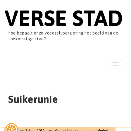
VERSE STAD
hoe bepaalt onze voedselvoorziening het beeld van de
toekomstige stad?
T
o
g
g
l
e
Suikerunie
n
a
v
i
g
a
op
3 April 2015
door
Merten Nefs
in
Initiatieven Nederland
,