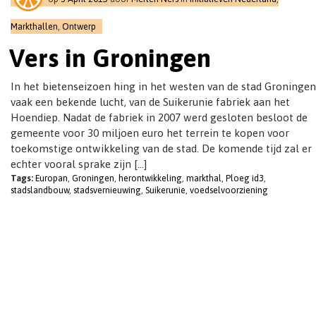
t
i
Markthallen
,
Ontwerp
o
Vers in Groningen
n
In het bietenseizoen hing in het westen van de stad Groningen
vaak een bekende lucht, van de Suikerunie fabriek aan het
Hoendiep. Nadat de fabriek in 2007 werd gesloten besloot de
gemeente voor 30 miljoen euro het terrein te kopen voor
toekomstige ontwikkeling van de stad. De komende tijd zal er
echter vooral sprake zijn […]
Tags:
Europan
,
Groningen
,
herontwikkeling
,
markthal
,
Ploeg id3
,
stadslandbouw
,
stadsvernieuwing
,
Suikerunie
,
voedselvoorziening